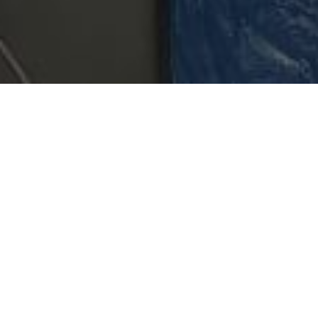
NEDEN İKZ'25
İTÜ Kariyer Zirvesine Neden
Katılmalısın?
İKZ'25, 17-21 Şubat tarihleri arasında Ayazağa, Gümüşsuyu,
Taşkışla ve Maçka yerleşkelerinde konumlanacak firma
stantları ile Merkezi Derslik Binası (MED-A) ve 10 ayrı
fakülte binasında gerçekleşecektir.